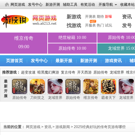
网页游戏
发号中心
新游开测
辅助工具
有奖活动
开服导航
收藏本站
新游戏
资讯
开测表
期待
新曝
找游戏
发号
开服表
热门
试玩
页游首页
发号中心
最新开服
新游开测
游戏资讯
辅
|
|
|
|
|
推荐游戏：
超变攻速
暗黑魔幻爽游
复古传奇
开天西游
原始传奇
龙域世界
维京
当前的位置：
网页游戏
>
资讯
>
游戏新闻
>
2025经典好玩的传奇页游有哪些