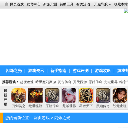
网页游戏
发号中心
新游开测
辅助工具
有奖活动
开服导航
收藏本站
闪烁之光
|
游戏资讯
|
新手指南
|
游戏评测
|
游戏攻略
|
游戏
推荐游戏：
超变攻速
暗黑魔幻爽游
复古传奇
开天西游
原始传奇
龙域世界
维京
您的当前位置:
网页游戏
>
闪烁之光