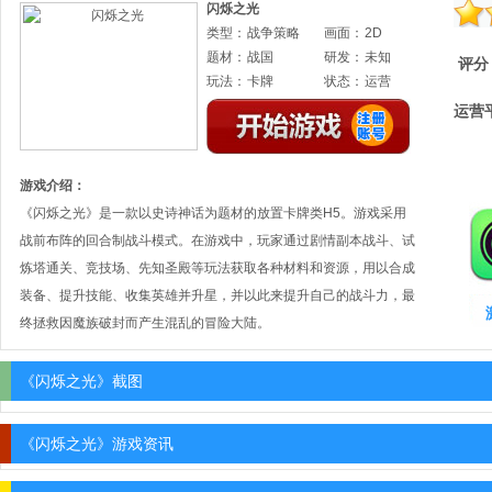
闪烁之光
类型：
战争策略
画面：
2D
题材：
战国
研发：
未知
评分
玩法：
卡牌
状态：
运营
运营
游戏介绍：
《闪烁之光》是一款以史诗神话为题材的放置卡牌类H5。游戏采用
战前布阵的回合制战斗模式。在游戏中，玩家通过剧情副本战斗、试
炼塔通关、竞技场、先知圣殿等玩法获取各种材料和资源，用以合成
装备、提升技能、收集英雄并升星，并以此来提升自己的战斗力，最
终拯救因魔族破封而产生混乱的冒险大陆。
《闪烁之光》截图
《闪烁之光》游戏资讯