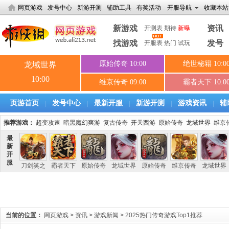
网页游戏
发号中心
新游开测
辅助工具
有奖活动
开服导航
收藏本站
新游戏
资讯
开测表
期待
新曝
找游戏
发号
开服表
热门
试玩
页游首页
发号中心
最新开服
新游开测
游戏资讯
辅
|
|
|
|
|
推荐游戏：
超变攻速
暗黑魔幻爽游
复古传奇
开天西游
原始传奇
龙域世界
维京
当前的位置：
网页游戏
>
资讯
>
游戏新闻
>
2025热门传奇游戏Top1推荐