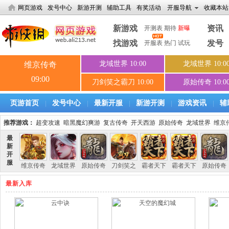
网页游戏
发号中心
新游开测
辅助工具
有奖活动
开服导航
收藏本站
新游戏
资讯
开测表
期待
新曝
找游戏
发号
开服表
热门
试玩
页游首页
发号中心
最新开服
新游开测
游戏资讯
辅
|
|
|
|
|
推荐游戏：
超变攻速
暗黑魔幻爽游
复古传奇
开天西游
原始传奇
龙域世界
维京
最新入库