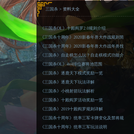
三国杀
> 资料大全
《三国杀OL》十殿阎罗2.0规则介绍
《三国杀十周年》2020新春年兽大作战规则简
介
《三国杀十周年》2020新春年兽大作战年兽技
能一览
《三国杀》自走棋怎么玩？自走棋模式功能介
绍
《三国杀OL》4v4排位赛将池范围
《三国杀》逐鹿天下模式奖励一览
《三国杀》逐鹿天下玩法详解
《三国杀》小桃射箭玩法解析
《三国杀》十殿阎罗活动奖励一览
《三国杀》2019十殿阎罗规则详解
《三国杀十周年》统率三军卡牌变化及禁将规
则
《三国杀十周年》统率三军玩法说明