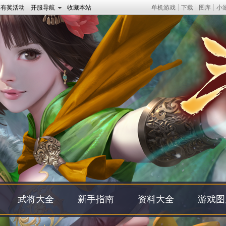
有奖活动
开服导航
收藏本站
单机游戏
下载
图库
小
武将大全
新手指南
资料大全
游戏图