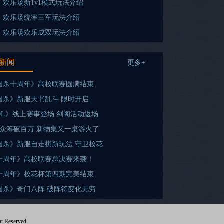
》欢乐场新1v1模式玩法介绍
》欢乐场统率三军玩法介绍
》欢乐场欢乐成双玩法介绍
新闻
更多+
三国杀十周年》高校联赛圆满结束
三国杀》新服天书乱斗 限时开启
OL》线上赛事登场 剑阁活动返场
钟众筹破百万 新物集又一桌游火了
三国杀》新服自走棋新玩法 守卫校花
十周年》高校联赛总决赛来袭！
十周年》校花杯第四期完美结束
三国杀》奇门八阵 破阵符变化无穷
t Reserved