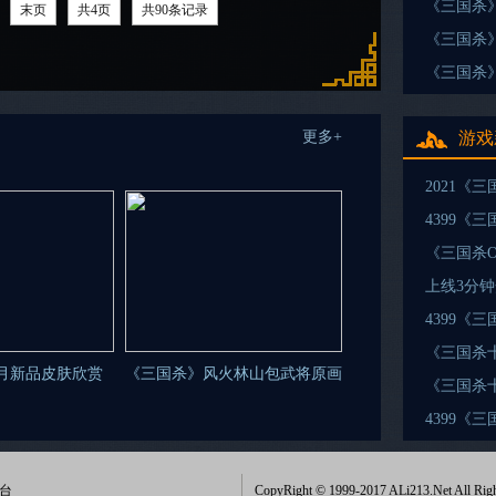
《三国杀
末页
共4页
共90条记录
《三国杀
《三国杀
更多+
游戏
2021《
4399《
《三国杀
上线3分
4399《
《三国杀
月新品皮肤欣赏
《三国杀》风火林山包武将原画
《三国杀
4399《
台
CopyRight © 1999-2017 ALi213.Net All Righ