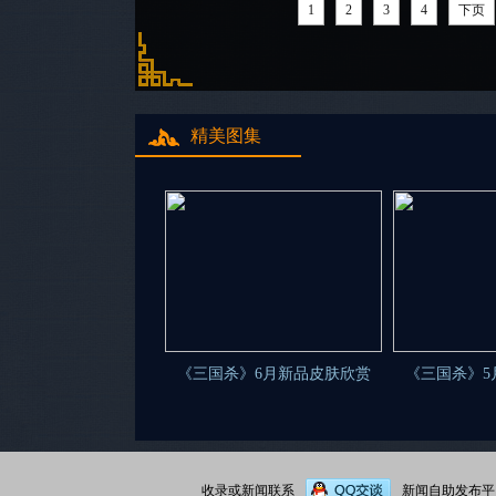
1
2
3
4
下页
精美图集
《三国杀》6月新品皮肤欣赏
《三国杀》5
收录或新闻联系
新闻自助发布平