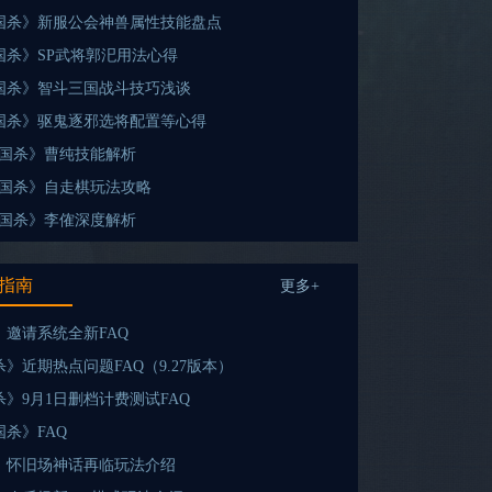
三国杀》新服公会神兽属性技能盘点
三国杀》SP武将郭汜用法心得
三国杀》智斗三国战斗技巧浅谈
三国杀》驱鬼逐邪选将配置等心得
三国杀》曹纯技能解析
三国杀》自走棋玩法攻略
三国杀》李傕深度解析
指南
更多+
》邀请系统全新FAQ
》近期热点问题FAQ（9.27版本）
》9月1日删档计费测试FAQ
杀》FAQ
》怀旧场神话再临玩法介绍