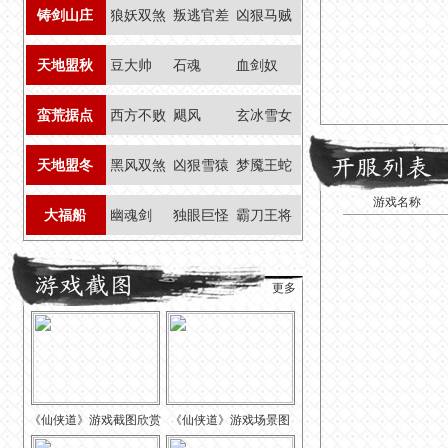
铸剑山庄
狼妖双煞
叛逃官差
凶狠马贼
天地盟秋
豆大帅
石魂
血剑奴
蛮荒据点
西方不败
飓风
玄冰雪女
天地盟冬
黑风双煞
凶狠雪猿
梦魇王蛇
游戏名称
大福船
幽魂剑
独眼巨怪
霸刀王将
更多
《仙侠道》游戏截图欣赏
《仙侠道》游戏场景图