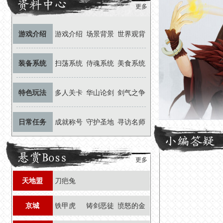
更多
游戏介绍
游戏介绍
场景背景
世界观背
景
装备系统
扫荡系统
侍魂系统
美食系统
特色玩法
多人关卡
华山论剑
剑气之争
日常任务
成就称号
守护圣地
寻访名师
更多
天地盟
刀疤兔
京城
铁甲虎
铸剑恶徒
愤怒的金
蟾王