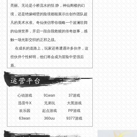
亮丽。无论是小桥流水的恬 静，神仙阁楼的幻
境，还是绝缘峭壁的险境都能展示出创作团队超
凡的美术水准。奇仙侠侣带你领略一个波澜壮阔
的仙侠世界，开启一段自我救赎的传奇故事，感
触一场光影交织的正邪之战。
在成长的道路上，玩家还将遭遇许多伙伴，这
些伙伴个性鲜明，他们将会成为冒险中坚强后
盾。
心动游戏
91wan
37游戏
迅雷牛X
兄弟玩
大黑游戏
欢乐园
起点游戏
PP游戏
63wan
360uu
9377游戏