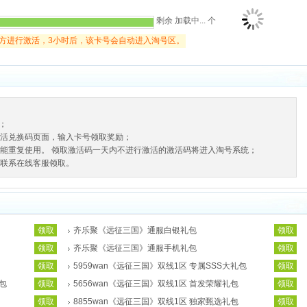
剩余
加载中...
个
方进行激活，3小时后，该卡号会自动进入淘号区。
；
激活兑换码页面，输入卡号领取奖励；
不能重复使用。 领取激活码一天内不进行激活的激活码将进入淘号系统；
网联系在线客服领取。
领取
齐乐聚《远征三国》通服白银礼包
领取
领取
齐乐聚《远征三国》通服手机礼包
领取
领取
5959wan《远征三国》双线1区 专属SSS大礼包
领取
包
领取
5656wan《远征三国》双线1区 首发荣耀礼包
领取
领取
8855wan《远征三国》双线1区 独家甄选礼包
领取