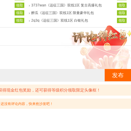
领取
3737wan《远征三国》双线1区 复古高爆礼包
领取
领取
醉瓜《远征三国》双线1区 限量豪华礼包
领取
领取
2q3q《远征三国》双线1区 白银礼包
领取
发布
获得现金红包奖励，还可获得等级积分领取限定头像框！
还没有评论内容，快来抢沙发吧！