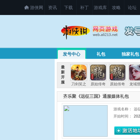
游侠网
资讯
下载
补丁
游戏库
攻略
论坛
发号中心
礼包
独家礼包
齐乐聚《远征三国》通服媒体礼包
游戏名称：
远
开始时间：
202