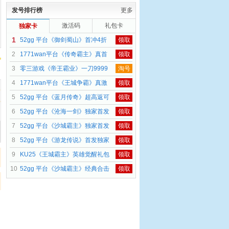
发号排行榜
更多
激活码
礼包卡
独家卡
1
52gg 平台《御剑蜀山》首冲4折
领取
2
1771wan平台《传奇霸主》真首
领取
服，真传奇
3
零三游戏《帝王霸业》一刀9999
淘号
礼包
4
1771wan平台《王城争霸》真激
领取
情★高福利
5
52gg 平台《蓝月传奇》超高返可
领取
包服
6
52gg 平台《沧海一剑》独家首发
领取
礼包
7
52gg 平台《沙城霸主》独家首发
领取
礼包
8
52gg 平台《游龙传说》首发独家
领取
礼包
9
KU25《王城霸主》英雄觉醒礼包
领取
10
52gg 平台《沙城霸主》经典合击
领取
真首服